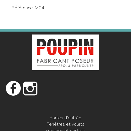
Référence:
M04
Portes d'entrée
Fenêtres et volets
Garages et portails