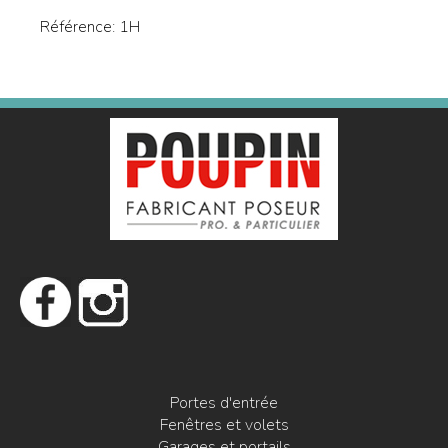
Référence:
1H
Portes d'entrée
Fenêtres et volets
Garages et portails