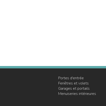
Portes d'entrée
Fenêtres et volets
Garages et portails
Menuiseries intérieures