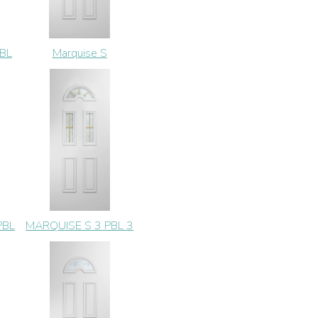
PBL
Marquise S
PBL
MARQUISE S 3 PBL 3